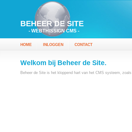
BEHEER DE SITE
- WEBTHISSIGN CMS -
HOME
INLOGGEN
CONTACT
Welkom bij Beheer de Site.
Beheer de Site is het kloppend hart van het CMS systeem, zoals