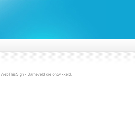
 WebThisSign - Barneveld die ontwikkeld.